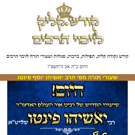
קודש נקודה קליק, תפילות, ברכות, סגולות ושעורי תורה לזיכוי הרבים
היום כ"ה אב ה'תשפ"ו
שעורי תורה מפי הרב יאשיהו יוסף פינטו