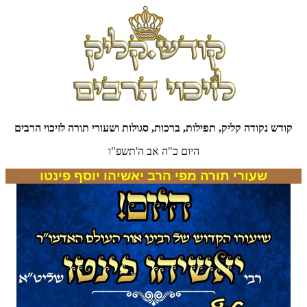
קודש נקודה קליק, תפילות, ברכות, סגולות ושעורי תורה לזיכוי הרבים
היום כ"ה אב ה'תשפ"ו
שעורי תורה מפי הרב יאשיהו יוסף פינטו