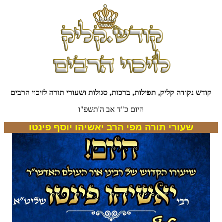
קודש נקודה קליק, תפילות, ברכות, סגולות ושעורי תורה לזיכוי הרבים
היום כ"ד אב ה'תשפ"ו
שעורי תורה מפי הרב יאשיהו יוסף פינטו