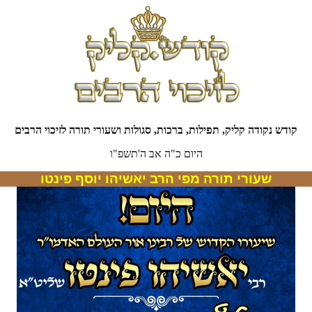
קודש נקודה קליק, תפילות, ברכות, סגולות ושעורי תורה לזיכוי הרבים
היום כ"ה אב ה'תשפ"ו
שעורי תורה מפי הרב יאשיהו יוסף פינטו