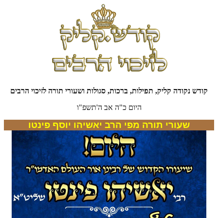
קודש נקודה קליק, תפילות, ברכות, סגולות ושעורי תורה לזיכוי הרבים
היום כ"ה אב ה'תשפ"ו
שעורי תורה מפי הרב יאשיהו יוסף פינטו