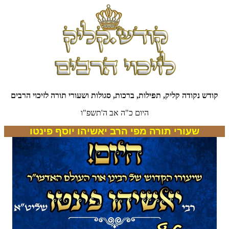
קודש נקודה קליק, תפילות, ברכות, סגולות ושעורי תורה לזיכוי הרבים
היום כ"ה אב ה'תשפ"ו
שעורי תורה מפי הרב יאשיהו יוסף פינטו