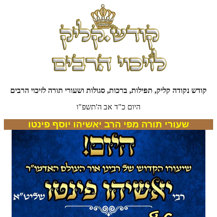
קודש נקודה קליק, תפילות, ברכות, סגולות ושעורי תורה לזיכוי הרבים
היום כ"ד אב ה'תשפ"ו
שעורי תורה מפי הרב יאשיהו יוסף פינטו