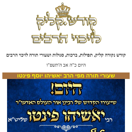
קודש נקודה קליק, תפילות, ברכות, סגולות ושעורי תורה לזיכוי הרבים
היום כ"ה אב ה'תשפ"ו
שעורי תורה מפי הרב יאשיהו יוסף פינטו