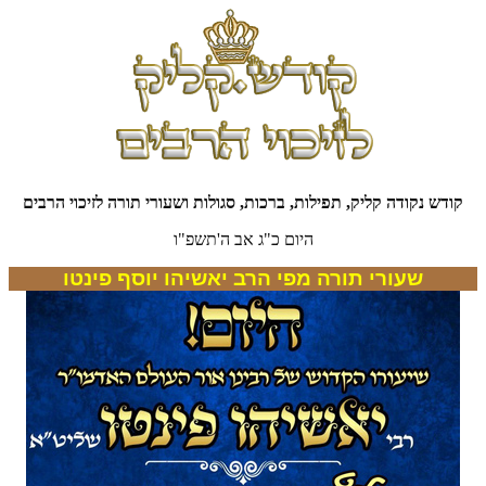
קודש נקודה קליק, תפילות, ברכות, סגולות ושעורי תורה לזיכוי הרבים
היום כ"ג אב ה'תשפ"ו
שעורי תורה מפי הרב יאשיהו יוסף פינטו