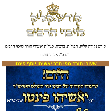
קודש נקודה קליק, תפילות, ברכות, סגולות ושעורי תורה לזיכוי הרבים
היום כ"ג אב ה'תשפ"ו
שעורי תורה מפי הרב יאשיהו יוסף פינטו