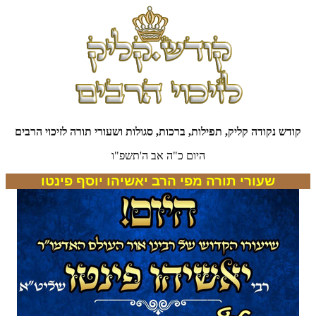
קודש נקודה קליק, תפילות, ברכות, סגולות ושעורי תורה לזיכוי הרבים
היום כ"ה אב ה'תשפ"ו
שעורי תורה מפי הרב יאשיהו יוסף פינטו