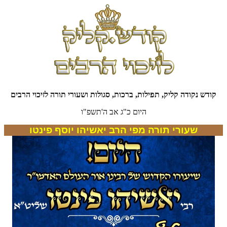
קודש נקודה קליק, תפילות, ברכות, סגולות ושעורי תורה לזיכוי הרבים
היום כ"ג אב ה'תשפ"ו
שעורי תורה מפי הרב יאשיהו יוסף פינטו